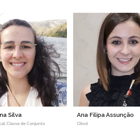
a Assunção
André Correia
Saxofone