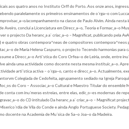
cais aos quatro anos no Instituto Orff do Porto. Aos onze anos, ingres
ebendo paralelamente os primeiros ensinamentos de o´rga~o com Lucca A
provisac¸a~o/acompanhamento na classe de Paulo Alvim. Ainda nesta inst
e Aveiro, conclui a Licenciatura em Direcc¸a~o, Teoria e Formac¸a~o Mu
er o projecto Da heranc¸a a` criac¸a~o – Magnificat, publicando pela AvA
´tica) e quatro obras contempora^neas de compositores contempora^neos
ac¸a~o de Maria Helena Caspurro, o projecto Tecendo harmonias para c
assume a Direcc¸a~o Arti´stica do Coro Orfea~o de Leiria, onde, entre in
olve ainda uma actividade como docente nesta mesma instituic¸a~o. Apr
ividade arti´stica activa – o´rga~o, canto e direcc¸a~o. Actualmente, ex
antorvm Colegiada de Cedofeita, agrupamento sediado na Igreja Paroquia
– Moc¸os do Coro – Associac¸a~o Cultural e Maestro Titular do ensembl
de conta com inu´meras estreias, entre elas, edic¸o~es modernas de repe
avac¸a~o do CD intitulado Da heranc¸a a` criac¸a~o – Magnificat proje
Miserico´rdia de Vila do Conde e ainda Anglo Portuguese Society. Peda
omo docente na Academia de Mu´sica de Sa~o Joa~o da Madeira.