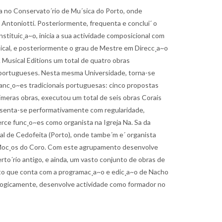
sa no Conservato´rio de Mu´sica do Porto, onde
ntoniotti. Posteriormente, frequenta e conclui´ o
ituic¸a~o, inicia a sua actividade composicional com
sical, e posteriormente o grau de Mestre em Direcc¸a~o
 Musical Editions um total de quatro obras
 portugueses. Nesta mesma Universidade, torna-se
anc¸o~es tradicionais portuguesas: cinco propostas
u´meras obras, executou um total de seis obras Corais
esenta-se performativamente com regularidade,
erce func¸o~es como organista na Igreja Na. Sa da
l de Cedofeita (Porto), onde tambe´m e´ organista
e Moc¸os do Coro. Com este agrupamento desenvolve
rto´rio antigo, e ainda, um vasto conjunto de obras de
cto que conta com a programac¸a~o e edic¸a~o de Nacho
gogicamente, desenvolve actividade como formador no