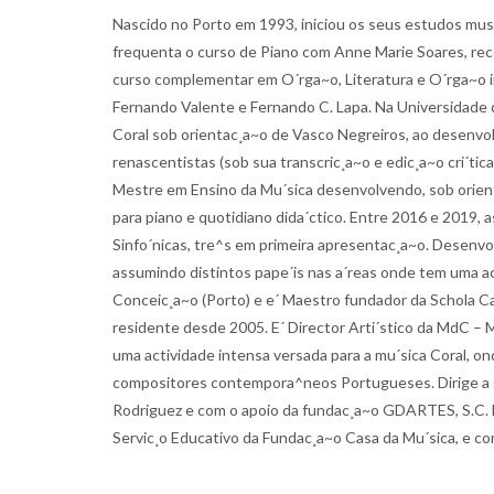
Nascido no Porto em 1993, iniciou os seus estudos musi
frequenta o curso de Piano com Anne Marie Soares, rec
curso complementar em O´rga~o, Literatura e O´rga~o im
Fernando Valente e Fernando C. Lapa. Na Universidade d
Coral sob orientac¸a~o de Vasco Negreiros, ao desenvolv
renascentistas (sob sua transcric¸a~o e edic¸a~o cri
Mestre em Ensino da Mu´sica desenvolvendo, sob orient
para piano e quotidiano dida´ctico. Entre 2016 e 2019, 
Sinfo´nicas, tre^s em primeira apresentac¸a~o. Desenv
assumindo distintos pape´is nas a´reas onde tem uma act
Conceic¸a~o (Porto) e e´ Maestro fundador da Schola C
residente desde 2005. E´ Director Arti´stico da MdC 
uma actividade intensa versada para a mu´sica Coral, on
compositores contempora^neos Portugueses. Dirige a gr
Rodriguez e com o apoio da fundac¸a~o GDARTES, S.C. 
Servic¸o Educativo da Fundac¸a~o Casa da Mu´sica, e c