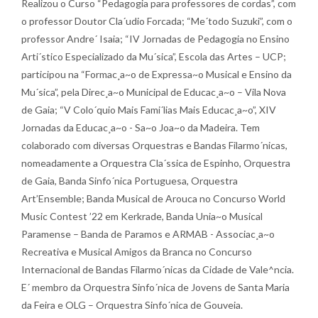
Realizou o Curso “Pedagogia para professores de cordas”, com
o professor Doutor Cla´udio Forcada; “Me´todo Suzuki”, com o
professor Andre´ Isaia; “IV Jornadas de Pedagogia no Ensino
Arti´stico Especializado da Mu´sica”, Escola das Artes – UCP;
participou na “Formac¸a~o de Expressa~o Musical e Ensino da
Mu´sica”, pela Direc¸a~o Municipal de Educac¸a~o – Vila Nova
de Gaia; “V Colo´quio Mais Fami´lias Mais Educac¸a~o”, XIV
Jornadas da Educac¸a~o - Sa~o Joa~o da Madeira. Tem
colaborado com diversas Orquestras e Bandas Filarmo´nicas,
nomeadamente a Orquestra Cla´ssica de Espinho, Orquestra
de Gaia, Banda Sinfo´nica Portuguesa, Orquestra
Art’Ensemble; Banda Musical de Arouca no Concurso World
Music Contest ’22 em Kerkrade, Banda Unia~o Musical
Paramense – Banda de Paramos e ARMAB - Associac¸a~o
Recreativa e Musical Amigos da Branca no Concurso
Internacional de Bandas Filarmo´nicas da Cidade de Vale^ncia.
E´ membro da Orquestra Sinfo´nica de Jovens de Santa Maria
da Feira e OLG – Orquestra Sinfo´nica de Gouveia.