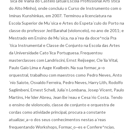
´sica de Viana do Castelo (atual Escola Profissional Arti´stica
do Alto Minho), onde concluiu o Curso de Instrumento com o
Iminas Kunshinkas, em 2007. Terminou a licenciatura na
Escola Superior de Mu´sica e Artes do Espeta´culo do Porto na
classe do professor Jed Barahal (violoncelo), no ano de 2011; e
Mestrado em Ensino de Mu´sica, na a´rea da doce^ncia Pra
´tica Instrumental e Classe de Conjunto na Escola das Artes
da Universidade Cato´lica Portuguesa. Frequentou
masterclasses com Landriscini, Ernst Reijseger, Cle´lia Vital,
Paulo Gaio Lima e Aage Kvalbein. Na sua formac¸a~o
orquestral, trabalhou com maestros como Pedro Neves, Anto
´nio Saiote, Osvaldo Ferreira, Pedro Neves, Harry Lith, Rodolfo
Saglimbeni, Ernest Schell, Julia`n Lombana, Josep Vicent, Paulo
Martins, He´lder Abreu, Jean Be´reau e Cesa´rio Costa. Tendo
o ensino de violoncelo, classe de conjunto e orquestra de
cordas como atividade principal, procura a constante
atualizac¸a~o dos seus conhecimentos nestas a´reas
frequentando Workshops, Formac¸o~es e Confere^ncias.