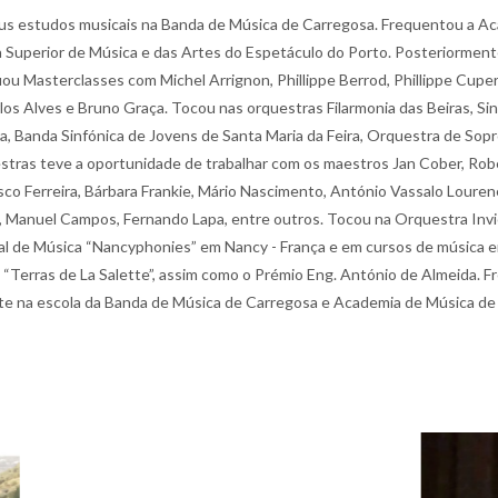
 seus estudos musicais na Banda de Música de Carregosa. Frequentou a A
ola Superior de Música e das Artes do Espetáculo do Porto. Posteriorme
ou Masterclasses com Michel Arrignon, Phillippe Berrod, Phillippe Cupe
los Alves e Bruno Graça. Tocou nas orquestras Filarmonia das Beiras, S
ra, Banda Sinfónica de Jovens de Santa Maria da Feira, Orquestra de So
stras teve a oportunidade de trabalhar com os maestros Jan Cober, Robe
isco Ferreira, Bárbara Frankie, Mário Nascimento, António Vassalo Loure
Manuel Campos, Fernando Lapa, entre outros. Tocou na Orquestra Invicta
val de Música “Nancyphonies” em Nancy - França e em cursos de música e
 “Terras de La Salette”, assim como o Prémio Eng. António de Almeida.
inete na escola da Banda de Música de Carregosa e Academia de Música de