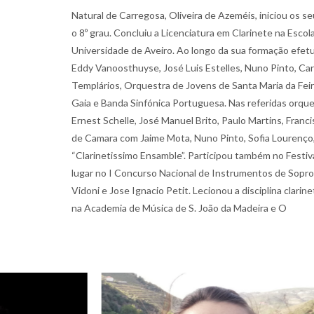
Natural de Carregosa, Oliveira de Azeméis, iniciou os
o 8º grau. Concluiu a Licenciatura em Clarinete na Esc
Universidade de Aveiro. Ao longo da sua formação efetu
Eddy Vanoosthuyse, José Luis Estelles, Nuno Pinto, Car
Templários, Orquestra de Jovens de Santa Maria da Fei
Gaia e Banda Sinfónica Portuguesa. Nas referidas orque
Ernest Schelle, José Manuel Brito, Paulo Martins, Franc
de Camara com Jaime Mota, Nuno Pinto, Sofia Lourenço, 
“Clarinetissimo Ensamble”. Participou também no Festi
lugar no I Concurso Nacional de Instrumentos de Sopro
Vidoni e Jose Ignacio Petit. Lecionou a disciplina clar
na Academia de Música de S. João da Madeira e O