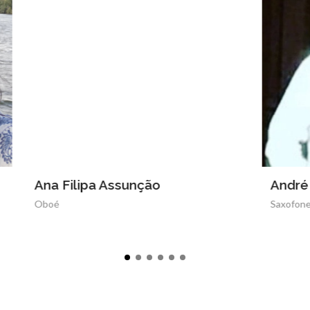
a Assunção
André Correia
Saxofone