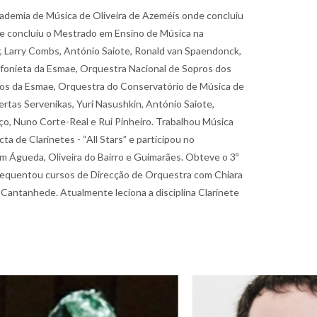
cademia de Música de Oliveira de Azeméis onde concluiu
nte concluiu o Mestrado em Ensino de Música na
r, Larry Combs, António Saiote, Ronald van Spaendonck,
infonieta da Esmae, Orquestra Nacional de Sopros dos
pros da Esmae, Orquestra do Conservatório de Música de
rtas Servenikas, Yuri Nasushkin, António Saiote,
nço, Nuno Corte-Real e Rui Pinheiro. Trabalhou Música
 de Clarinetes - “All Stars” e participou no
m Águeda, Oliveira do Bairro e Guimarães. Obteve o 3º
 Frequentou cursos de Direcção de Orquestra com Chiara
 Cantanhede. Atualmente leciona a disciplina Clarinete