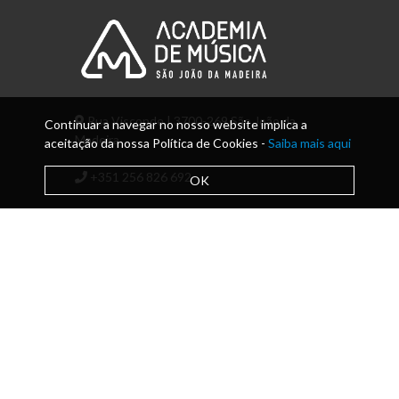
Rua Visconde | 3700-269 São João da
Continuar a navegar no nosso website implica a
Madeira
aceitação da nossa Política de Cookies -
Saiba mais aqui
+351 256 826 692
OK
info@amsjm.edu.pt
Copyright © 2026
Política de Privacidade e RAL
|
Livro de Reclamações